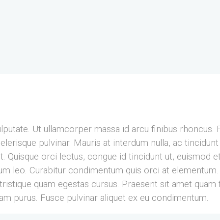
ulputate. Ut ullamcorper massa id arcu finibus rhoncus. 
erisque pulvinar. Mauris at interdum nulla, ac tincidun
. Quisque orci lectus, congue id tincidunt ut, euismod et 
 leo. Curabitur condimentum quis orci at elementum. 
eu tristique quam egestas cursus. Praesent sit amet quam 
iam purus. Fusce pulvinar aliquet ex eu condimentum.