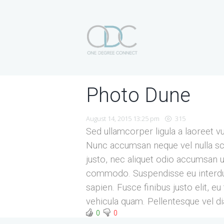
Photo Dune
August 14, 2015 13:25 pm
315
Sed ullamcorper ligula a laoreet v
Nunc accumsan neque vel nulla scel
justo, nec aliquet odio accumsan ut
commodo. Suspendisse eu interdum
sapien. Fusce finibus justo elit, 
vehicula quam. Pellentesque vel d
0
0