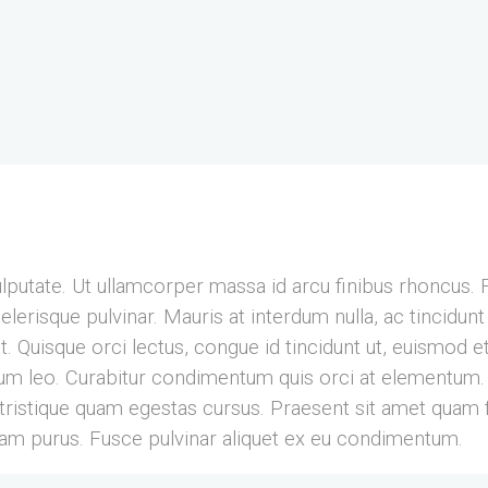
ulputate. Ut ullamcorper massa id arcu finibus rhoncus. 
erisque pulvinar. Mauris at interdum nulla, ac tincidun
. Quisque orci lectus, congue id tincidunt ut, euismod et 
 leo. Curabitur condimentum quis orci at elementum. 
eu tristique quam egestas cursus. Praesent sit amet quam 
iam purus. Fusce pulvinar aliquet ex eu condimentum.