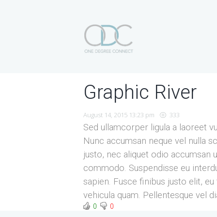
Graphic River
August 14, 2015 13:23 pm
333
Sed ullamcorper ligula a laoreet v
Nunc accumsan neque vel nulla scel
justo, nec aliquet odio accumsan ut
commodo. Suspendisse eu interdum
sapien. Fusce finibus justo elit, 
vehicula quam. Pellentesque vel d
0
0